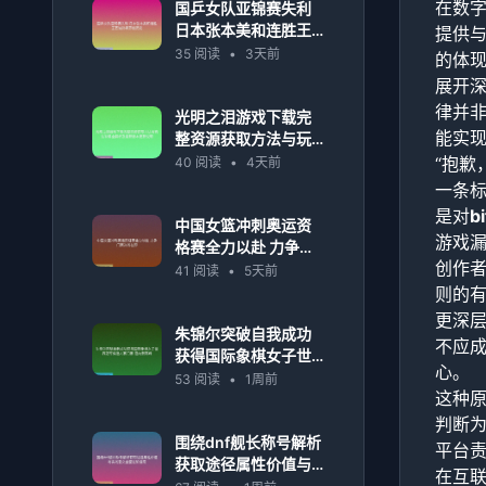
在数字
国乒女队亚锦赛失利
日本张本美和连胜王
提供
艺迪孙颖莎创历史
35 阅读
•
3天前
的体
展开
律并
光明之泪游戏下载完
能实
整资源获取方法与玩
法攻略全解析及最新
“抱歉
40 阅读
•
4天前
版本更新说明
一条
是对
b
中国女篮冲刺奥运资
游戏
格赛全力以赴 力争门
创作者
票决战在即
41 阅读
•
5天前
则的
更深
朱锦尔突破自我成功
不应
获得国际象棋女子世
心。
界冠军候选人赛门票
53 阅读
•
1周前
这种
迈向新高峰
判断
围绕dnf舰长称号解析
平台
获取途径属性价值与
在互
实战意义全面进阶指