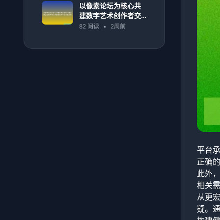
以像素论坛为核心共
建数字艺术创作者交
流生态新高地引领创
82 阅读
•
2周前
意技术未来发展方向
平台
正确
此外
相关
从更
疑。