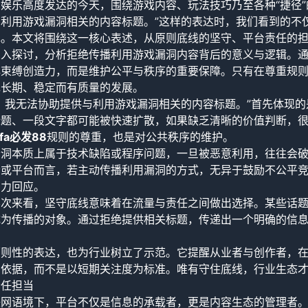
娱乐高度发达的今天，围绕游戏内容、玩法技巧乃至各种“捷径”
与利用游戏漏洞相关的内容标题。”这样的表达时，我们看到的不
现。本文将围绕这一核心表述，从原则底线的坚守、平台责任的
深入探讨，分析拒绝传播利用游戏漏洞内容背后的意义与逻辑。
非束缚创造力，而是维护公平与秩序的重要保障。只有在尊重规
现长期、稳定而有质量的发展。
，我无法协助提供与利用游戏漏洞相关的内容标题。”首先体现
标题、一段文字都可能被快速扩散，如果缺乏清晰的价值判断，
ifa必发88
规则的尊重，也是对公共秩序的维护。
漏洞本质上属于技术缺陷或程序问题，一旦被恶意利用，往往会
或平台而言，若主动传播利用漏洞的方式，无异于鼓励不公平竞
有力回应。
层次来看，坚守底线意味着在流量与责任之间做出选择。某些话
成为传播的对象。通过拒绝提供相关标题，传递出一个明确的信
原则性的表达，也为行业树立了示范。它提醒从业者与创作者，
为依据，而不是以短期关注度为标准。唯有守住底线，行业生态
责任担当
联网语境下，平台不仅是信息的承载者，更是内容生态的管理者。