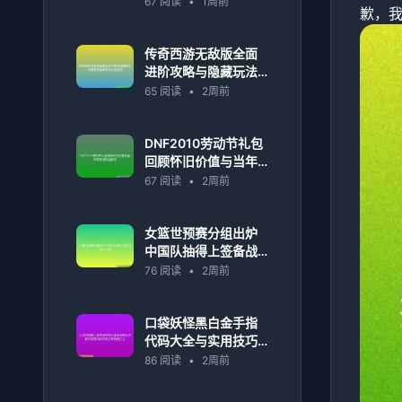
67 阅读
•
1周前
歉，
南
传奇西游无敌版全面
进阶攻略与隐藏玩法
深度解析宝典高手必
65 阅读
•
2周前
备指南
DNF2010劳动节礼包
回顾怀旧价值与当年
玩家福利全解析
67 阅读
•
2周前
女篮世预赛分组出炉
中国队抽得上签备战
信心十足
76 阅读
•
2周前
口袋妖怪黑白金手指
代码大全与实用技巧
解析指南详细攻略分
86 阅读
•
2周前
享教程汇总