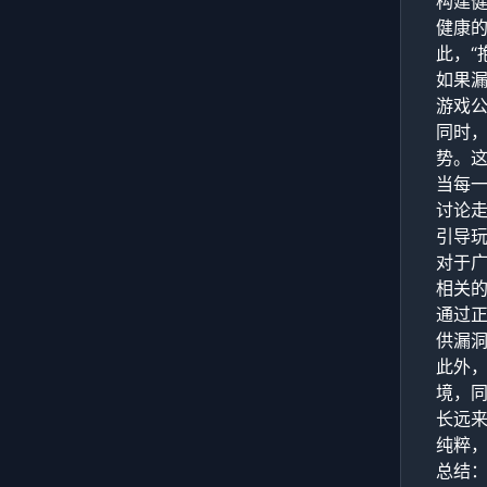
构建
健康
此，“
如果
游戏
同时
势。
当每
讨论
引导
对于
相关的
通过
供漏
此外
境，
长远
纯粹
总结