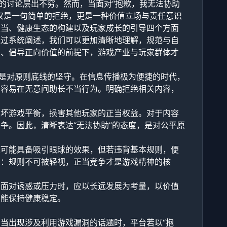
的讨论层出不穷。然而，当面对“抱歉，我无法协助
仅是一句简单的拒绝，更是一种价值立场与责任意识
担当、健康生态的构建以及玩家成长的引导四个方面
通过系统阐述，我们可以更加清晰地理解，规范与自
则、倡导正向价值的前提下，游戏产业与玩家群体才
的是对原则底线的坚守。在信息传播极为便捷的时代，
很容易在无意间助长不当行为。明确拒绝相关内容，
破坏游戏平衡，损害其他玩家的正当权益。对于内容
争。因此，清晰表达“无法协助”的态度，是对公平原
题可能具备吸引眼球的效果，但若违背基本规则，便
息：规则不可被轻视，正当竞争才是游戏精神的核
在面对诱惑或压力时，应以长远发展为考量，以价值
才能保持健康稳定。
当出现涉及利用游戏漏洞的话题时，平台若以“抱