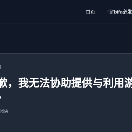
首页
了解
bifa必发
前
歉，我无法协助提供与利用
。
 阅读