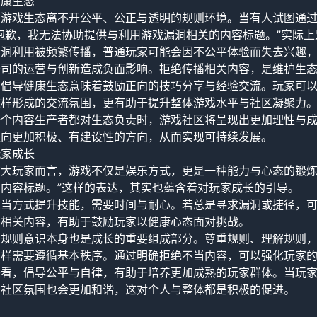
健康生态
的游戏生态离不开公平、公正与透明的规则环境。当有人试图通
抱歉，我无法协助提供与利用游戏漏洞相关的内容标题。”实际
漏洞利用被频繁传播，普通玩家可能会因不公平体验而失去兴趣
公司的运营与创新造成负面影响。拒绝传播相关内容，是维护生
，倡导健康生态意味着鼓励正向的技巧分享与经验交流。玩家可
这样形成的交流氛围，更有助于提升整体游戏水平与社区凝聚力
一个内容生产者都对生态负责时，游戏社区将呈现出更加理性与
走向更加积极、有建设性的方向，从而实现可持续发展。
玩家成长
广大玩家而言，游戏不仅是娱乐方式，更是一种能力与心态的锻炼
内容标题。”这样的表达，其实也蕴含着对玩家成长的引导。
正当方式提升技能，需要时间与耐心。若总是寻求漏洞或捷径，
洞相关内容，有助于鼓励玩家以健康心态面对挑战。
，规则意识本身也是成长的重要组成部分。尊重规则、理解规则
同样需要遵循基本秩序。通过明确拒绝不当内容，可以强化玩家
来看，倡导公平与自律，有助于培养更加成熟的玩家群体。当玩
，社区氛围也会更加和谐，这对个人与整体都是积极的促进。
：