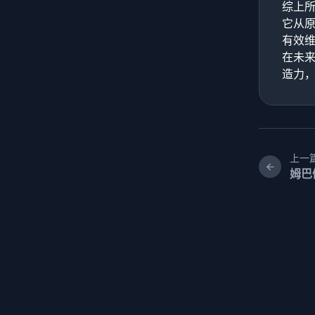
综上所
它从
有效
在未
造力
上一
姆巴