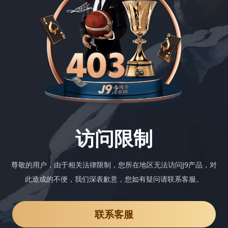
访问限制
尊敬的用户，由于相关法律限制，您所在地区无法访问J9产品，对
此造成的不便，我们深表歉意，您如有疑问请联系客服。
联系客服